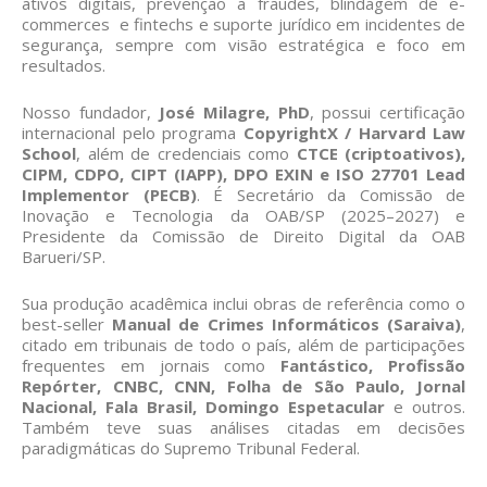
ativos digitais, prevenção a fraudes, blindagem de e-
commerces e fintechs e suporte jurídico em incidentes de
segurança, sempre com visão estratégica e foco em
resultados.
Nosso fundador,
José Milagre, PhD
, possui certificação
internacional pelo programa
CopyrightX / Harvard Law
School
, além de credenciais como
CTCE (criptoativos),
CIPM, CDPO, CIPT (IAPP), DPO EXIN e ISO 27701 Lead
Implementor (PECB)
. É Secretário da Comissão de
Inovação e Tecnologia da OAB/SP (2025–2027) e
Presidente da Comissão de Direito Digital da OAB
Barueri/SP.
Sua produção acadêmica inclui obras de referência como o
best-seller
Manual de Crimes Informáticos (Saraiva)
,
citado em tribunais de todo o país, além de participações
frequentes em jornais como
Fantástico, Profissão
Repórter, CNBC, CNN, Folha de São Paulo, Jornal
Nacional, Fala Brasil, Domingo Espetacular
e outros.
Também teve suas análises citadas em decisões
paradigmáticas do Supremo Tribunal Federal.