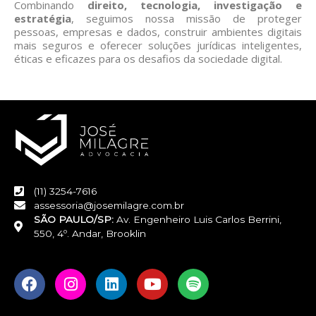
Combinando
direito, tecnologia, investigação e
estratégia
, seguimos nossa missão de proteger
pessoas, empresas e dados, construir ambientes digitais
mais seguros e oferecer soluções jurídicas inteligentes,
éticas e eficazes para os desafios da sociedade digital.
(11) 3254-7616
assessoria@josemilagre.com.br
SÃO PAULO/SP:
Av. Engenheiro Luis Carlos Berrini,
550, 4º. Andar, Brooklin
F
I
L
Y
S
a
n
i
o
p
c
s
n
u
o