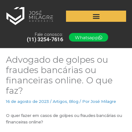
Ir
para
o
conteúdo
Fale conosco:
Whatsapp
(11) 3254-7616
Advogado de golpes ou
fraudes bancárias ou
financeiras online. O que
faz?
16 de agosto de 2023
/
Artigos
,
Blog
/ Por
José Milagre
O quer fazer em casos de golpes ou fraudes bancárias ou
financeiras online?