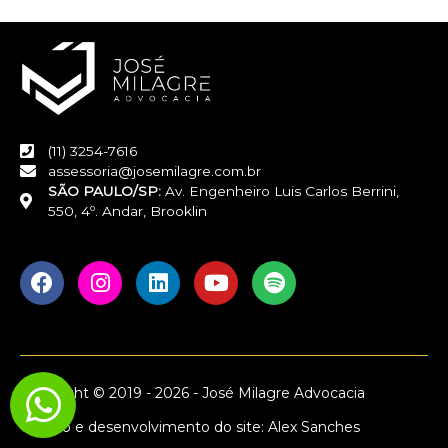
(11) 3254-7616
assessoria@josemilagre.com.br
SÃO PAULO/SP:
Av. Engenheiro Luis Carlos Berrini,
550, 4º. Andar, Brooklin
F
I
L
Y
S
a
n
i
o
p
c
s
n
u
o
e
t
k
t
t
b
a
e
u
i
o
g
d
b
f
Copyright © 2019 - 2026 - José Milagre Advocacia
o
r
i
e
y
k
a
n
Criação e desenvolvimento do site: Alex Sanches
m