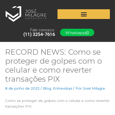
Ir
para
o
conteúdo
Fale conosco:
Whatsapp
(11) 3254-7616
RECORD NEWS: Como se
proteger de golpes com o
celular e como reverter
transações PIX
8 de junho de 2022
/
Blog
,
Entrevistas
/ Por
José Milagre
Como se proteger de golpes com o celular e como reverter
transações PIX