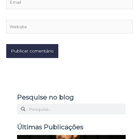
Website
Pesquise no blog
P
P
e
e
s
Últimas Publicações
s
q
q
D