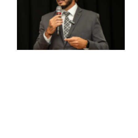
u
r.
u
i
J
i
o
s
s
s
a
é
a
r
M
il
r
a
g
r
e
c
a
p
a
ci
t
a
a
d
v
o