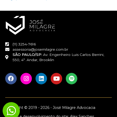
(11) 3254-7616
assessoria@josemilagre.com.br
SÃO PAULO/SP:
Av. Engenheiro Luis Carlos Berrini,
550, 4º. Andar, Brooklin
F
I
L
Y
S
a
n
i
o
p
c
s
n
u
o
e
t
k
t
t
b
a
e
u
i
o
g
d
b
f
Copyright © 2019 - 2026 - José Milagre Advocacia
o
r
i
e
y
k
a
n
Criação e desenvolvimento do site: Alex Sanches