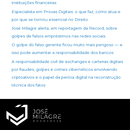
instituições financeiras
Especialista em Provas Digitais: o que faz, como atua e
por que se tornou essencial no Direito
José Milagre alerta, em reportagem da Record, sobre
golpes de falsos empréstimos nas redes sociais
O golpe do falso gerente ficou muito mais perigoso — e
isso pode aumentar a responsabilidade dos bancos
A responsabilidade civil de exchanges e carteiras digitais
por fraudes, golpes e crimes cibernéticos envolvendo
criptoativos e o papel da perícia digital na reconstrução
técnica dos fatos