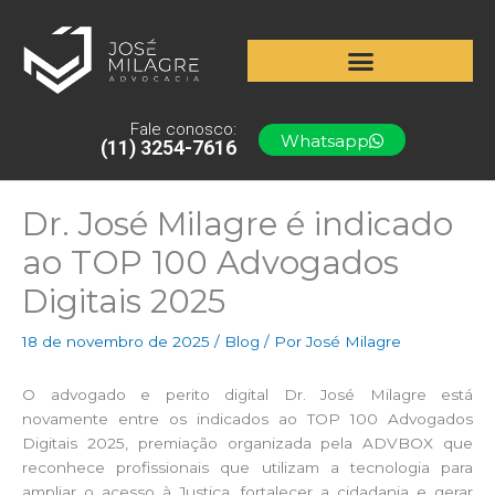
Ir
para
o
conteúdo
Fale conosco:
Whatsapp
(11) 3254-7616
Dr. José Milagre é indicado
ao TOP 100 Advogados
Digitais 2025
18 de novembro de 2025
/
Blog
/ Por
José Milagre
O advogado e perito digital Dr. José Milagre está
novamente entre os indicados ao TOP 100 Advogados
Digitais 2025, premiação organizada pela ADVBOX que
reconhece profissionais que utilizam a tecnologia para
ampliar o acesso à Justiça, fortalecer a cidadania e gerar