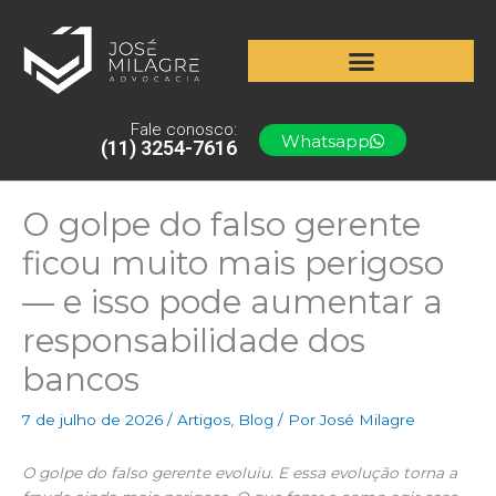
Ir
para
o
conteúdo
Fale conosco:
Whatsapp
(11) 3254-7616
O golpe do falso gerente
ficou muito mais perigoso
— e isso pode aumentar a
responsabilidade dos
bancos
7 de julho de 2026
/
Artigos
,
Blog
/ Por
José Milagre
O golpe do falso gerente evoluiu. E essa evolução torna a