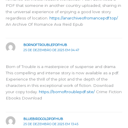
PDF that someone in another country uploaded, sharing in
the universal experience of enjoying a good love story
regardless of location.
https://anarchiveofromancepdf.top/
An Archive Of Romance Ava Reid Epub
BORNOFTROUBLEPDFHUB
25 DE DEZEMBRO DE 2025 EM 04:47
Born of Trouble is a masterpiece of suspense and drama.
This compelling and intense story is now available as a pdf.
Experience the thrill of the plot and the depth of the
characters in this exceptional work of fiction. Download
your copy today.
https://bornoftroublepdf.site/
Crime Fiction
Ebooks Download
BLUEBIRDGOLDPDFHUB
25 DE DEZEMBRO DE 2025 EM 13:45