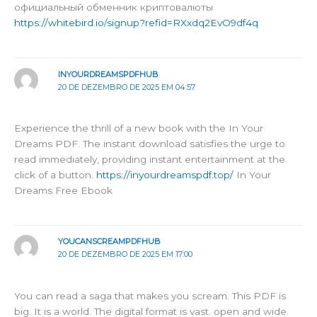
официальный обменник криптовалюты
https://whitebird.io/signup?refid=RXxdq2EvO9df4q
INYOURDREAMSPDFHUB
20 DE DEZEMBRO DE 2025 EM 04:57
Experience the thrill of a new book with the In Your
Dreams PDF. The instant download satisfies the urge to
read immediately, providing instant entertainment at the
click of a button.
https://inyourdreamspdf.top/
In Your
Dreams Free Ebook
YOUCANSCREAMPDFHUB
20 DE DEZEMBRO DE 2025 EM 17:00
You can read a saga that makes you scream. This PDF is
big. It is a world. The digital format is vast. open and wide.