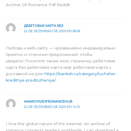
Archive Of Romance Pdf Reddit
ДЕБЕТОВАЯ КАРТА БЕЗ
22 DE DEZEMBRO DE 2025 EM 06:06
Любовь к веб-сайту — чрезвычайно индивидуально
приятно и отличных предложений, чтобы
увидеть! Посетите также мою страничку дебетовая
карта без дебетовая карта мир дебетовая карта с
доставкой на дом
https://banksh.ru/category/luchshie-
kreditnye-predlozheniya/
ANARCHIVEOFROMANCEHUB
22 DE DEZEMBRO DE 2025 EM 14:13
I love the global nature of the internet. An archive of
romance connects readers worldwide. I can download a