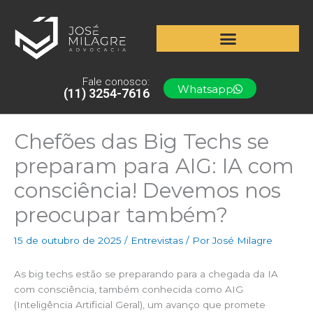
Ir
para
o
conteúdo
Fale conosco:
Whatsapp
(11) 3254-7616
Chefões das Big Techs se
preparam para AIG: IA com
consciência! Devemos nos
preocupar também?
15 de outubro de 2025
/
Entrevistas
/ Por
José Milagre
As big techs estão se preparando para a chegada da IA
com consciência, também conhecida como AIG
(Inteligência Artificial Geral), um avanço que promete