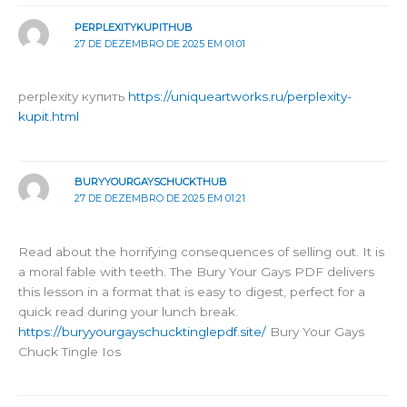
PERPLEXITYKUPITHUB
27 DE DEZEMBRO DE 2025 EM 01:01
perplexity купить
https://uniqueartworks.ru/perplexity-
kupit.html
BURYYOURGAYSCHUCKTHUB
27 DE DEZEMBRO DE 2025 EM 01:21
Read about the horrifying consequences of selling out. It is
a moral fable with teeth. The Bury Your Gays PDF delivers
this lesson in a format that is easy to digest, perfect for a
quick read during your lunch break.
https://buryyourgayschucktinglepdf.site/
Bury Your Gays
Chuck Tingle Ios