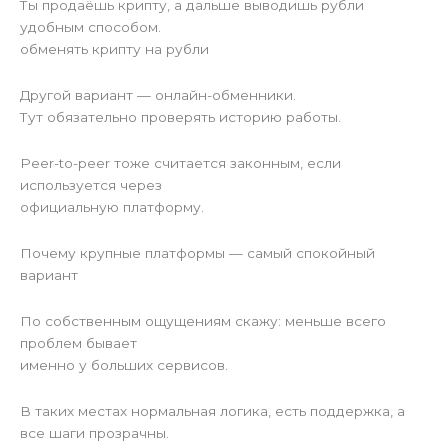
Ты продаёшь крипту, а дальше выводишь рубли
удобным способом.
обменять крипту на рубли
Другой вариант — онлайн-обменники.
Тут обязательно проверять историю работы.
Peer-to-peer тоже считается законным, если
используется через
официальную платформу.
Почему крупные платформы — самый спокойный
вариант
По собственным ощущениям скажу: меньше всего
проблем бывает
именно у больших сервисов.
В таких местах нормальная логика, есть поддержка, а
все шаги прозрачны.