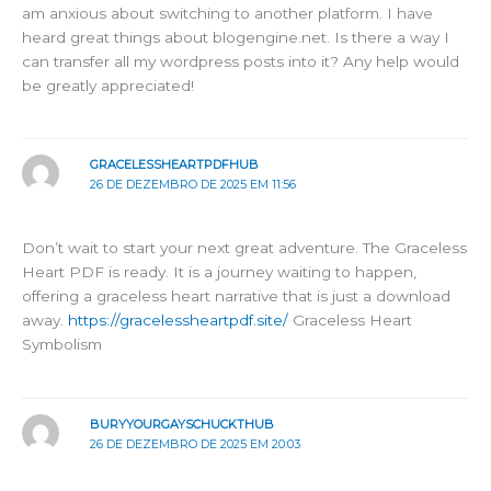
am anxious about switching to another platform. I have
heard great things about blogengine.net. Is there a way I
can transfer all my wordpress posts into it? Any help would
be greatly appreciated!
GRACELESSHEARTPDFHUB
26 DE DEZEMBRO DE 2025 EM 11:56
Don’t wait to start your next great adventure. The Graceless
Heart PDF is ready. It is a journey waiting to happen,
offering a graceless heart narrative that is just a download
away.
https://gracelessheartpdf.site/
Graceless Heart
Symbolism
BURYYOURGAYSCHUCKTHUB
26 DE DEZEMBRO DE 2025 EM 20:03