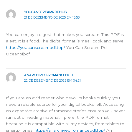
YOUCANSCREAMPDFHUB
21 DE DEZEMBRO DE 2025 EM 16:53
You can enjoy a digest that makes you scream. This PDF is
a eat. It is a food. The digital format is meal. cook and serve.
https://youcanscreampdf.top/
You Can Scream Pdf
Oceanofpdf
ANARCHIVEOFROMANCEHUB
22 DE DEZEMBRO DE 2025 EM 04:21
If you are an avid reader who devours books quickly, you
need a reliable source for your digital bookshelf. Accessing
an expansive archive of romance stories ensures you never
run out of reading material. I prefer the PDF format
because it is compatible with all my devices, from tablets to
smartphones.
https://anarchiveofromancepdf.top/
An