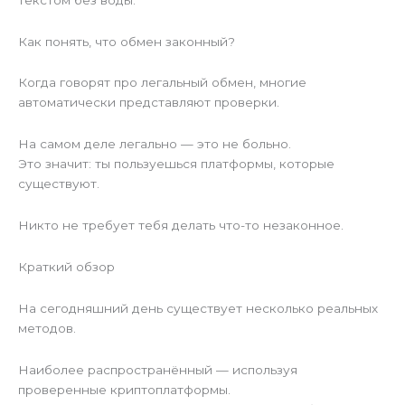
Как понять, что обмен законный?
Когда говорят про легальный обмен, многие
автоматически представляют проверки.
На самом деле легально — это не больно.
Это значит: ты пользуешься платформы, которые
существуют.
Никто не требует тебя делать что-то незаконное.
Краткий обзор
На сегодняшний день существует несколько реальных
методов.
Наиболее распространённый — используя
проверенные криптоплатформы.