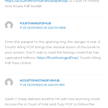
https://acourtofthornsandrosespdf.top/
A Court Of Thorns
And Roses Pdf Reddit
FOURTHWINGPDFHUB
17 DE DEZEMBRO DE 2025 EM 08:06
From the parapet to the sparring ring, the danger is real. A
Fourth Wing PDF brings the visceral action of the book to
your screen. Don’t wait to read the fantasy novel that has
captivated millions.
https://fourthwingpdf.top/
Fourth Wing
Pdf Free Online
ACOURTOFMISTANDFURHUB
17 DE DEZEMBRO DE 2025 EM 18:01
Sarah J. Maas delivers another hit with this stunning novel.
Access the A Court of Mist and Fury PDF to follow the