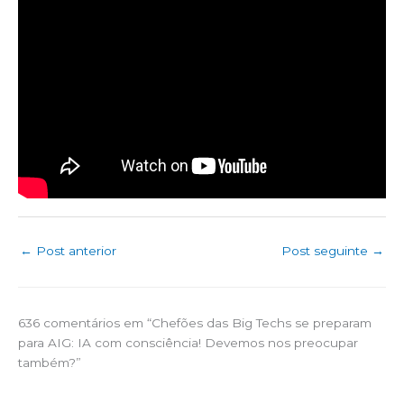
←
Post anterior
Post seguinte
→
636 comentários em “Chefões das Big Techs se preparam
para AIG: IA com consciência! Devemos nos preocupar
também?”