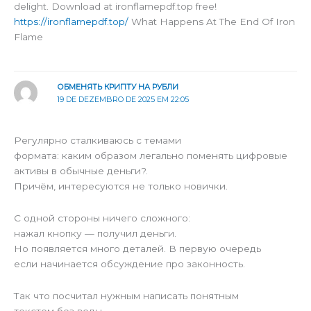
delight. Download at ironflamepdf.top free!
https://ironflamepdf.top/
What Happens At The End Of Iron
Flame
ОБМЕНЯТЬ КРИПТУ НА РУБЛИ
19 DE DEZEMBRO DE 2025 EM 22:05
Регулярно сталкиваюсь с темами
формата: каким образом легально поменять цифровые
активы в обычные деньги?.
Причём, интересуются не только новички.
С одной стороны ничего сложного:
нажал кнопку — получил деньги.
Но появляется много деталей. В первую очередь
если начинается обсуждение про законность.
Так что посчитал нужным написать понятным
текстом без воды.