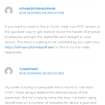
ISTHISACRYFORHELPPHUB
26 DE DEZEMBRO DE 2025 EM 01:28
If you want to read Is This a Cry for Help, our PDF version is
the quickest way to get started. Avoid the hassle of physical
bookstores and get the digital file sent straight to your
device. This story is waiting to be unfolded by you right now.
https://isthisacryforhelppdf.site/
Is This A Cry For Help
Wetransfer
TLOVERTONET
26 DE DEZEMBRO DE 2025 EM 06:27
My coder is trying to persuade me to move to .net from
PHP. I have always disliked the idea because of the
expenses. But he’s tryiong none the less. I’ve been using
WordPress on a number of websites for about a year and