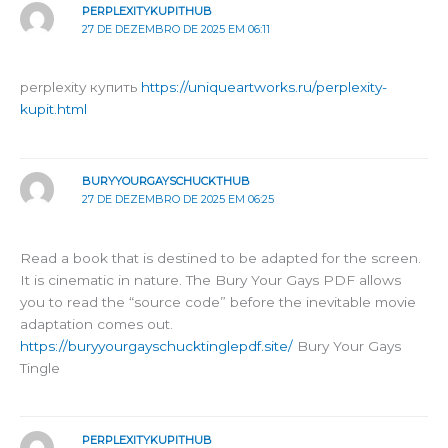
PERPLEXITYKUPITHUB
27 DE DEZEMBRO DE 2025 EM 06:11
perplexity купить
https://uniqueartworks.ru/perplexity-
kupit.html
BURYYOURGAYSCHUCKTHUB
27 DE DEZEMBRO DE 2025 EM 06:25
Read a book that is destined to be adapted for the screen.
It is cinematic in nature. The Bury Your Gays PDF allows
you to read the “source code” before the inevitable movie
adaptation comes out.
https://buryyourgayschucktinglepdf.site/
Bury Your Gays
Tingle
PERPLEXITYKUPITHUB