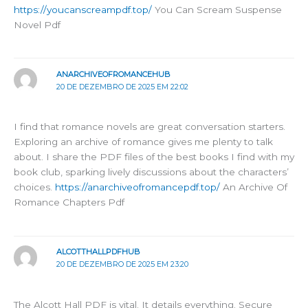
https://youcanscreampdf.top/
You Can Scream Suspense
Novel Pdf
ANARCHIVEOFROMANCEHUB
20 DE DEZEMBRO DE 2025 EM 22:02
I find that romance novels are great conversation starters.
Exploring an archive of romance gives me plenty to talk
about. I share the PDF files of the best books I find with my
book club, sparking lively discussions about the characters’
choices.
https://anarchiveofromancepdf.top/
An Archive Of
Romance Chapters Pdf
ALCOTTHALLPDFHUB
20 DE DEZEMBRO DE 2025 EM 23:20
The Alcott Hall PDF is vital. It details everything. Secure