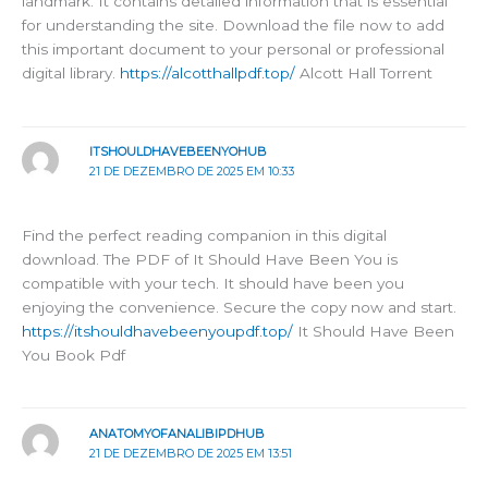
landmark. It contains detailed information that is essential
for understanding the site. Download the file now to add
this important document to your personal or professional
digital library.
https://alcotthallpdf.top/
Alcott Hall Torrent
ITSHOULDHAVEBEENYOHUB
21 DE DEZEMBRO DE 2025 EM 10:33
Find the perfect reading companion in this digital
download. The PDF of It Should Have Been You is
compatible with your tech. It should have been you
enjoying the convenience. Secure the copy now and start.
https://itshouldhavebeenyoupdf.top/
It Should Have Been
You Book Pdf
ANATOMYOFANALIBIPDHUB
21 DE DEZEMBRO DE 2025 EM 13:51