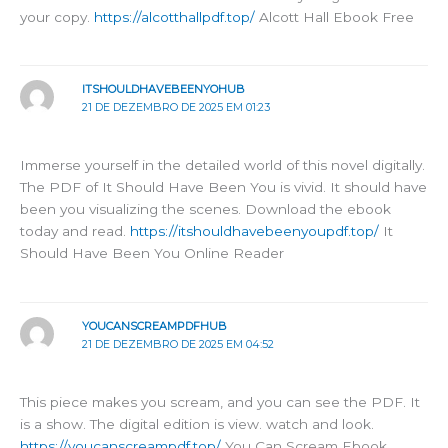
your copy.
https://alcotthallpdf.top/
Alcott Hall Ebook Free
ITSHOULDHAVEBEENYOHUB
21 DE DEZEMBRO DE 2025 EM 01:23
Immerse yourself in the detailed world of this novel digitally.
The PDF of It Should Have Been You is vivid. It should have
been you visualizing the scenes. Download the ebook
today and read.
https://itshouldhavebeenyoupdf.top/
It
Should Have Been You Online Reader
YOUCANSCREAMPDFHUB
21 DE DEZEMBRO DE 2025 EM 04:52
This piece makes you scream, and you can see the PDF. It
is a show. The digital edition is view. watch and look.
https://youcanscreampdf.top/
You Can Scream Ebook