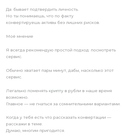
Да: бывает подтвердить личность.
Но ты понимаешь, что по факту
конвертируешь активы без лишних рисков.
Моё мнение
Я всегда рекомендую простой подход: посмотреть
сервис.
Обычно хватает пары минут, дабы, насколько этот
сервис.
Легально поменять крипту в рубли в наше время
возможно.
Главное — не гнаться за сомнительными вариантами.
Когда у тебя есть что рассказать конвертации —
расскажи в теме.
Думаю, многим пригодится.