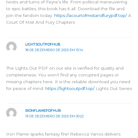
twists and turns of Feyre’s life. From political maneuvering
to epic battles, this book has it all. Download the file and
join the fandom today.
https://acourtofmistandfurypdf.top/
A
Court Of Mist And Fury Chapters
LIGHTSOUTPDFHUB
18 DE DEZEMBRO DE 2025 EM 15:14
The Lights Out PDF on our site is verified for quality and
completeness. You won’t find any corrupted pages or
missing chapters here. It is the reliable download you need
for peace of mind.
https://lightsoutpdf.top/
Lights Out Series
IRONFLAMEPDFHUB
19 DE DEZEMBRO DE 2025 EM 00:22
Iron Flame sparks fantasy fire! Rebecca Yarros delivers