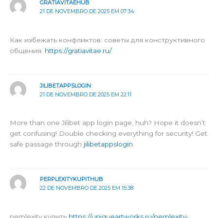
GRATIAVITAEHUB
21 DE NOVEMBRO DE 2025 EM 07:34
Как избежать конфликтов: советы для конструктивного
общения.
https://gratiavitae.ru/
JILIBETAPPSLOGIN
21 DE NOVEMBRO DE 2025 EM 22:11
More than one Jilibet app login page, huh? Hope it doesn’t
get confusing! Double checking everything for security! Get
safe passage through
jilibetappslogin
.
PERPLEXITYKUPITHUB
22 DE NOVEMBRO DE 2025 EM 15:38
perplexity купить
https://uniqueartworks.ru/perplexity-