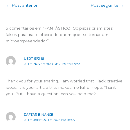
←
Post anterior
Post seguinte
→
5 comentários em “FANTÁSTICO: Golpistas criam sites
falsos para tirar dinheiro de quem quer se tornar um
microempreendedor”
USDT 取引 所
20 DE NOVEMBRO DE 2025 EM 09:33
Thank you for your sharing. I am worried that I lack creative
ideas. It is your article that makes me full of hope. Thank
you. But, I have a question, can you help me?
DAFTAR BINANCE
20 DE JANEIRO DE 2026 EM 18:45