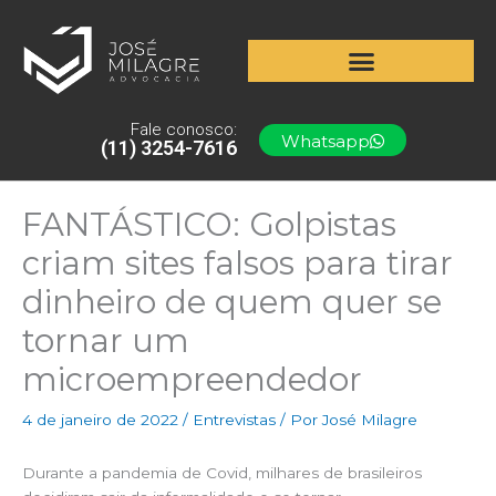
Ir
para
o
conteúdo
Fale conosco:
Whatsapp
(11) 3254-7616
FANTÁSTICO: Golpistas
criam sites falsos para tirar
dinheiro de quem quer se
tornar um
microempreendedor
4 de janeiro de 2022
/
Entrevistas
/ Por
José Milagre
Durante a pandemia de Covid, milhares de brasileiros