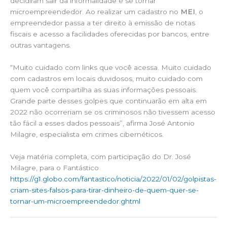
decidiram sair da informalidade e se tornar
microempreendedor. Ao realizar um cadastro no
MEI
, o
empreendedor passa a ter direito à emissão de notas
fiscais e acesso a facilidades oferecidas por bancos, entre
outras vantagens.
“Muito cuidado com links que você acessa. Muito cuidado
com cadastros em locais duvidosos, muito cuidado com
quem você compartilha as suas informações pessoais.
Grande parte desses golpes que continuarão em alta em
2022 não ocorreriam se os criminosos não tivessem acesso
tão fácil a esses dados pessoais”, afirma José Antonio
Milagre, especialista em crimes cibernéticos.
Veja matéria completa, com participação do Dr. José
Milagre, para o Fantástico
https://g1.globo.com/fantastico/noticia/2022/01/02/golpistas-
criam-sites-falsos-para-tirar-dinheiro-de-quem-quer-se-
tornar-um-microempreendedor.ghtml