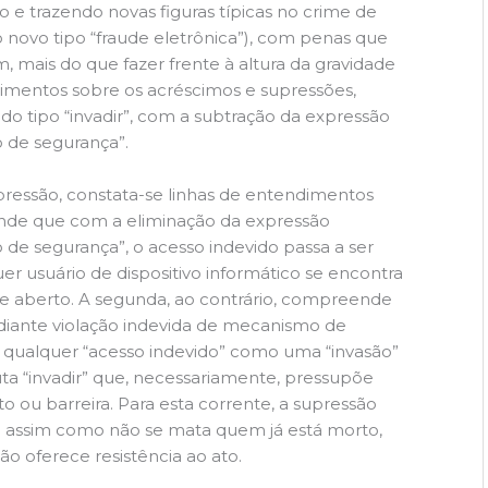
co e trazendo novas figuras típicas no crime de
 novo tipo “fraude eletrônica”), com penas que
 mais do que fazer frente à altura da gravidade
ndimentos sobre os acréscimos e supressões,
do tipo “invadir”, com a subtração da expressão
 de segurança”.
pressão, constata-se linhas de entendimentos
tende que com a eliminação da expressão
de segurança”, o acesso indevido passa a ser
er usuário de dispositivo informático se encontra
te aberto. A segunda, ao contrário, compreende
diante violação indevida de mecanismo de
ar qualquer “acesso indevido” como uma “invasão”
ta “invadir” que, necessariamente, pressupõe
 ou barreira. Para esta corrente, a supressão
ue assim como não se mata quem já está morto,
ão oferece resistência ao ato.