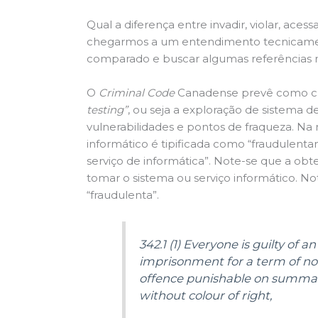
Qual a diferença entre invadir, violar, ace
chegarmos a um entendimento tecnicament
comparado e buscar algumas referências 
O
Criminal Code
Canadense prevê como c
testing”
, ou seja a exploração de sistema d
vulnerabilidades e pontos de fraqueza. Na 
informático é tipificada como “fraudulent
serviço de informática”. Note-se que a ob
tomar o sistema ou serviço informático. 
“fraudulenta”.
342.1 (1) Everyone is guilty of a
imprisonment for a term of not 
offence punishable on summary
without colour of right,