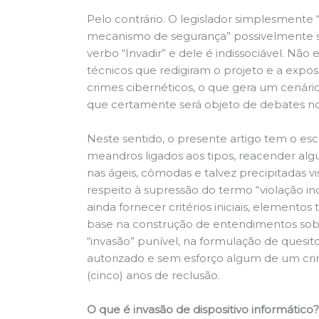
Pelo contrário. O legislador simplesmente 
mecanismo de segurança” possivelmente s
verbo “Invadir” e dele é indissociável. Nã
técnicos que redigiram o projeto e a expos
crimes cibernéticos, o que gera um cenári
que certamente será objeto de debates no
Neste sentido, o presente artigo tem o es
meandros ligados aos tipos, reacender alg
nas ágeis, cômodas e talvez precipitadas v
respeito à supressão do termo “violação i
ainda fornecer critérios iniciais, elemento
base na construção de entendimentos so
“invasão” punível, na formulação de quesi
autorizado e sem esforço algum de um cri
(cinco) anos de reclusão.
O que é invasão de dispositivo informático?