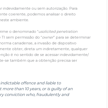
ssar indevidamente ou sem autorização. Para
e coerente, podemos analisar o direito
neste ambiente.
rime o denominado “
usolicited penetration
e TI sem permissão do “
owner
” para se determinar
norma canadense, a invasão de dispositivo
amente obter, direta um indiretamente, qualquer
tenção é no sentido de se acessar indevidamente/
Note-se também que a obtenção precisa ser
n indictable offence and liable to
more than 10 years, or is guilty of an
 conviction who, fraudulently and