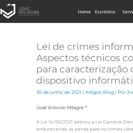
Ir
para
Home
Escritório
Serv
o
conteúdo
Lei de crimes informá
Aspectos técnicos co
para caracterização 
dispositivo informát
30 de junho de 2021
/
Artigos
,
Blog
/ Por
Jo
José Antonio Milagre
*
A Lei 14.155/2021 alterou a Lei Carolina Die
endurecendo as penas para os crimes ciber