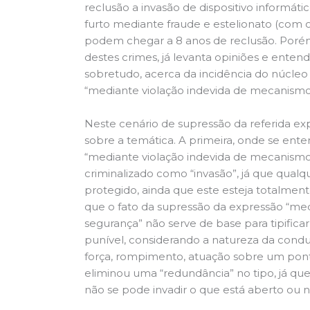
reclusão a invasão de dispositivo informáti
furto mediante fraude e estelionato (com o
podem chegar a 8 anos de reclusão. Porém,
destes crimes, já levanta opiniões e ente
sobretudo, acerca da incidência do núcleo 
“mediante violação indevida de mecanismo
Neste cenário de supressão da referida ex
sobre a temática. A primeira, onde se en
“mediante violação indevida de mecanismo 
criminalizado como “invasão”, já que qualqu
protegido, ainda que este esteja totalmen
que o fato da supressão da expressão “me
segurança” não serve de base para tipific
punível, considerando a natureza da condu
força, rompimento, atuação sobre um ponto
eliminou uma “redundância” no tipo, já q
não se pode invadir o que está aberto ou n