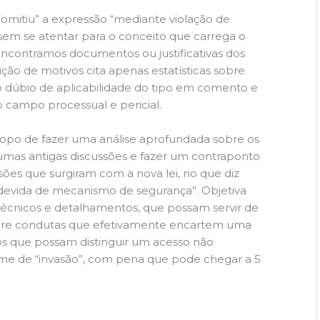
“omitiu” a expressão “mediante violação de
em se atentar para o conceito que carrega o
o encontramos documentos ou justificativas dos
ição de motivos cita apenas estatísticas sobre
o dúbio de aplicabilidade do tipo em comento e
 campo processual e pericial.
copo de fazer uma análise aprofundada sobre os
umas antigas discussões e fazer um contraponto
isões que surgiram com a nova lei, no que diz
ndevida de mecanismo de segurança”. Objetiva
s técnicos e detalhamentos, que possam servir de
bre condutas que efetivamente encartem uma
tos que possam distinguir um acesso não
me de “invasão”, com pena que pode chegar a 5