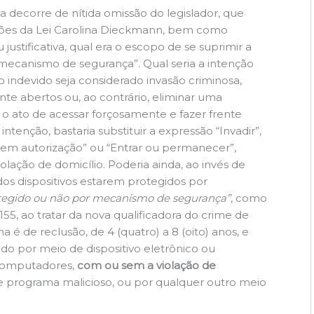
a decorre de nítida omissão do legislador, que
ções da Lei Carolina Dieckmann, bem como
ustificativa, qual era o escopo de se suprimir a
mecanismo de segurança”. Qual seria a intenção
o indevido seja considerado invasão criminosa,
nte abertos ou, ao contrário, eliminar uma
ia o ato de acessar forçosamente e fazer frente
intenção, bastaria substituir a expressão “Invadir”,
sem autorização” ou “Entrar ou permanecer”,
iolação de domicílio. Poderia ainda, ao invés de
os dispositivos estarem protegidos por
tegido ou não por mecanismo de segurança”,
como
.155, ao tratar da nova qualificadora do crime de
a é de reclusão, de 4 (quatro) a 8 (oito) anos, e
do por meio de dispositivo eletrônico ou
 computadores,
com ou sem a violação de
de programa malicioso, ou por qualquer outro meio