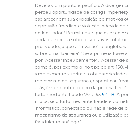
Deveras, um ponto é pacífico: A divergênci
perdeu oportunidade de corrigir imperfei
esclarecer em sua exposição de motivos ou j
expressão “mediante violação indevida de 
do legislador? Permitir que qualquer acess
ainda que incida sobre dispositivos totalme
prolixidade, já que a “Invasão” já englobar
sobre uma “barreira”? Se a primeira fosse a 
por “Acessar indevidamente”, “Acessar de 
como é, por exemplo, no tipo do art. 150, v
simplesmente suprimir a obrigatoriedade d
mecanismo de segurança, especificar
“pro
aliás, fez em outro trecho da própria Lei 14
furto mediante fraude “Art. 155
§ 4º-B.
A pen
multa, se o furto mediante fraude é cometi
informático, conectado ou não à rede de
mecanismo de segurança
ou a utilização 
fraudulento análogo.”