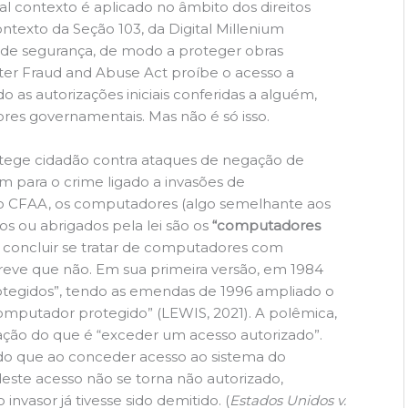
Tal contexto é aplicado no âmbito dos direitos
ontexto da Seção 103, da Digital Millenium
s de segurança, de modo a proteger obras
ter Fraud and Abuse Act proíbe o acesso a
s autorizações iniciais conferidas a alguém,
res governamentais. Mas não é só isso.
rotege cidadão contra ataques de negação de
ém para o crime ligado a invasões de
o CFAA, os computadores (algo semelhante aos
dos ou abrigados pela lei são os
“computadores
oncluir se tratar de computadores com
ve que não. Em sua primeira versão, em 1984
otegidos”, tendo as emendas de 1996 ampliado o
mputador protegido” (LEWIS, 2021). A polêmica,
tação do que é “exceder um acesso autorizado”.
do que ao conceder acesso ao sistema do
este acesso não se torna não autorizado,
nvasor já tivesse sido demitido. (
Estados Unidos v.