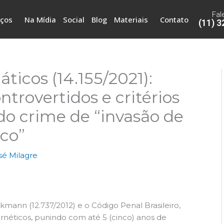
Fal
iços
Na Mídia
Social
Blog
Materiais
Contato
(11) 
ticos (14.155/2021):
ntrovertidos e critérios
do crime de “invasão de
ico”
sé Milagre
ckmann (12.737/2012) e o Código Penal Brasileiro,
néticos, punindo com até 5 (cinco) anos de