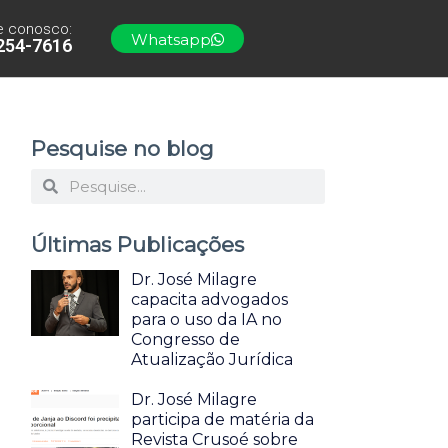
e conosco:
Whatsapp
3254-7616
Pesquise no blog
P
P
e
e
Últimas Publicações
s
s
q
q
Dr. José Milagre
capacita advogados
u
u
para o uso da IA no
i
i
Congresso de
Atualização Jurídica
s
s
a
a
Dr. José Milagre
participa de matéria da
r
r
Revista Crusoé sobre