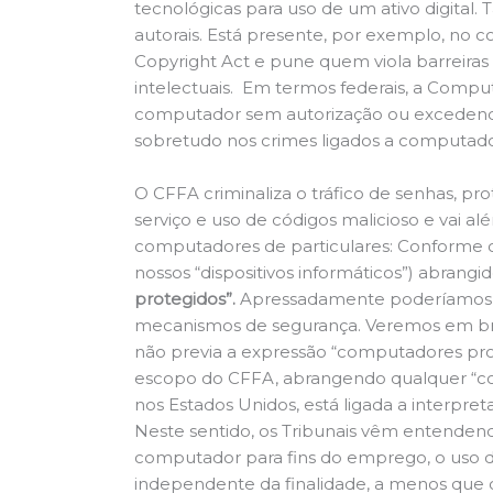
tecnológicas para uso de um ativo digital. 
autorais. Está presente, por exemplo, no c
Copyright Act e pune quem viola barreira
intelectuais. Em termos federais, a Compu
computador sem autorização ou excedendo a
sobretudo nos crimes ligados a computado
O CFFA criminaliza o tráfico de senhas, p
serviço e uso de códigos malicioso e vai al
computadores de particulares: Conforme 
nossos “dispositivos informáticos”) abrangi
protegidos”.
Apressadamente poderíamos c
mecanismos de segurança. Veremos em bre
não previa a expressão “computadores pr
escopo do CFFA, abrangendo qualquer “co
nos Estados Unidos, está ligada a interpre
Neste sentido, os Tribunais vêm entenden
computador para fins do emprego, o uso d
independente da finalidade, a menos que o i