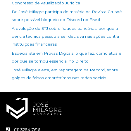
Congresso de Atualização Jurídica
Dr. José Milagre participa de matéria da Revista Crusoé
sobre possível bloqueio do Discord no Brasil
A evolução do STJ sobre fraudes bancárias: por que a
perícia técnica passou a ser decisiva nas ações contra
instituições financeiras
Especialista em Provas Digitais: o que faz, como atua e
por que se tornou essencial no Direito
José Milagre alerta, em reportagem da Record, sobre
golpes de falsos empréstimos nas redes sociais
(11) 3254-7616