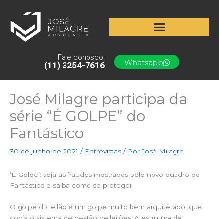
Ir
para
o
conteúdo
Fale conosco:
Whatsapp
(11) 3254-7616
José Milagre participa da
série “É GOLPE” do
Fantástico
30 de junho de 2021
/
Entrevistas
/ Por
José Milagre
‘É Golpe’: veja as fraudes mostradas pelo novo quadro do
Fantástico e saiba como se proteger
O golpe do leilão é um golpe muito bem arquitetado, que
copia o sistema de gestão de leilões. A estrutura de