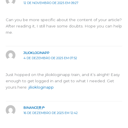
12 DE NOVEMBRO DE 2025 EM 09:27
Can you be more specific about the content of your article?
After reading it, I still have some doubts. Hope you can help
me.
JILIOKLOGINAPP
4 DE DEZEMBRO DE 2025 EM 07:52
Just hopped on the jiliokloginapp train, and it’s alright! Easy
enough to get logged in and get to what I needed. Get
yours here:
jiliokloginapp
BINANCE开户
16 DE DEZEMBRO DE 2025 EM 12:42