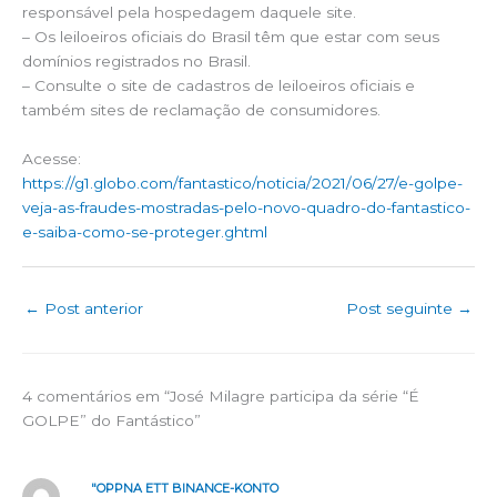
responsável pela hospedagem daquele site.
– Os leiloeiros oficiais do Brasil têm que estar com seus
domínios registrados no Brasil.
– Consulte o site de cadastros de leiloeiros oficiais e
também sites de reclamação de consumidores.
Acesse:
https://g1.globo.com/fantastico/noticia/2021/06/27/e-golpe-
veja-as-fraudes-mostradas-pelo-novo-quadro-do-fantastico-
e-saiba-como-se-proteger.ghtml
←
Post anterior
Post seguinte
→
4 comentários em “José Milagre participa da série “É
GOLPE” do Fantástico”
"OPPNA ETT BINANCE-KONTO