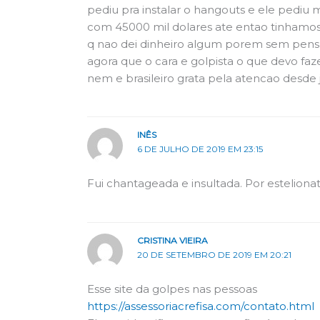
pediu pra instalar o hangouts e ele pediu m
com 45000 mil dolares ate entao tinham
q nao dei dinheiro algum porem sem pens
agora que o cara e golpista o que devo fa
nem e brasileiro grata pela atencao desde
INÊS
6 DE JULHO DE 2019 EM 23:15
Fui chantageada e insultada. Por estelionata
CRISTINA VIEIRA
20 DE SETEMBRO DE 2019 EM 20:21
Esse site da golpes nas pessoas
https://assessoriacrefisa.com/contato.html