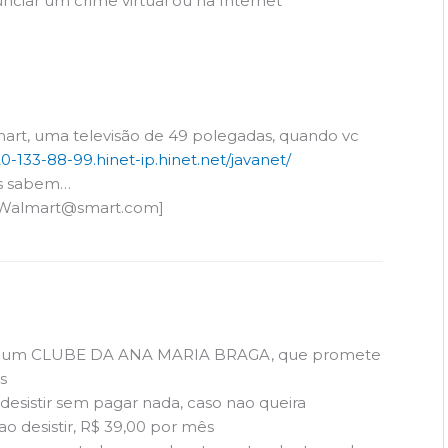
iar um crime virtual ou na Internet”
art, uma televisão de 49 polegadas, quando vc
20-133-88-99.hinet-ip.hinet.net/javanet/
cs sabem…
Walmart@smart.com
]
ar um CLUBE DA ANA MARIA BRAGA, que promete
s
e desistir sem pagar nada, caso nao queira
o desistir, R$ 39,00 por mês