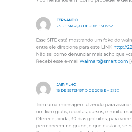
7 comentários em “Como proceder e denunc
FERNANDO
23 DE MARÇO DE 2018 EM 15:32
Esse SITE está mostrando um feke do walm
entra ele direciona para este LINK
http://2
Não sei como denunciar mais acho que v
Recebi esse e-mail
Walmart@smart.com
[
JAIR FILHO
18 DE SETEMBRO DE 2018 EM 21:30
Tem uma mensagem dizendo para assin
um livro gratis, receitas, cursos, e muito mai
Oferece, ainda, 30 dias gratuitos, para voc
permanecer no grupo, o que custaria, se na