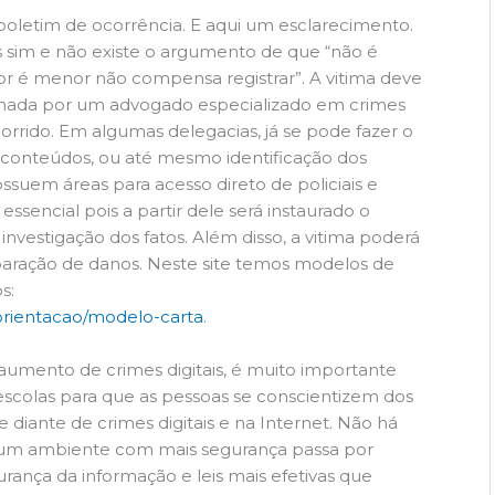
 boletim de ocorrência. E aqui um esclarecimento.
s sim e não existe o argumento de que “não é
tor é menor não compensa registrar”. A vitima deve
panhada por um advogado especializado em crimes
 ocorrido. Em algumas delegacias, já se pode fazer o
conteúdos, ou até mesmo identificação dos
ossuem áreas para acesso direto de policiais e
ssencial pois a partir dele será instaurado o
 investigação dos fatos. Além disso, a vitima poderá
reparação de danos. Neste site temos modelos de
s:
/orientacao/modelo-carta
.
aumento de crimes digitais, é muito importante
 escolas para que as pessoas se conscientizem dos
diante de crimes digitais e na Internet. Não há
et um ambiente com mais segurança passa por
urança da informação e leis mais efetivas que