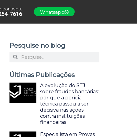
e conosco:
Whatsapp
3254-7616
Pesquise no blog
P
P
e
e
Últimas Publicações
s
s
q
q
A evolução do STJ
sobre fraudes bancárias:
u
u
por que a perícia
i
i
técnica passou a ser
decisiva nas ações
s
s
contra instituições
a
a
financeiras
r
r
Especialista em Provas