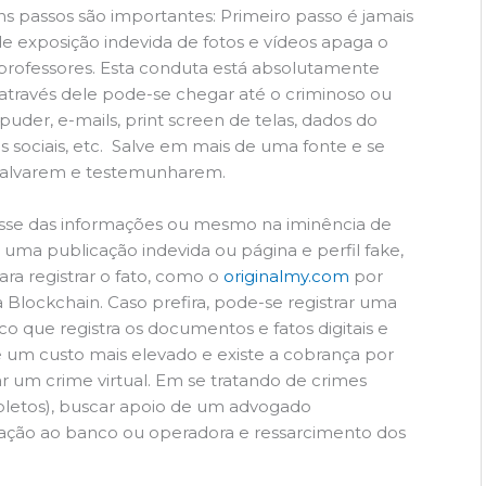
uns passos são importantes: Primeiro passo é jamais
de exposição indevida de fotos e vídeos apaga o
 professores. Esta conduta está absolutamente
através dele pode-se chegar até o criminoso ou
puder, e-mails, print screen de telas, dados do
s sociais, etc. Salve em mais de uma fonte e se
 salvarem e testemunharem.
posse das informações ou mesmo na iminência de
uma publicação indevida ou página e perfil fake,
ara registrar o fato, como o
originalmy.com
por
 Blockchain. Caso prefira, pode-se registrar uma
co que registra os documentos e fatos digitais e
e um custo mais elevado e existe a cobrança por
ar um crime virtual. Em se tratando de crimes
boletos), buscar apoio de um advogado
ficação ao banco ou operadora e ressarcimento dos