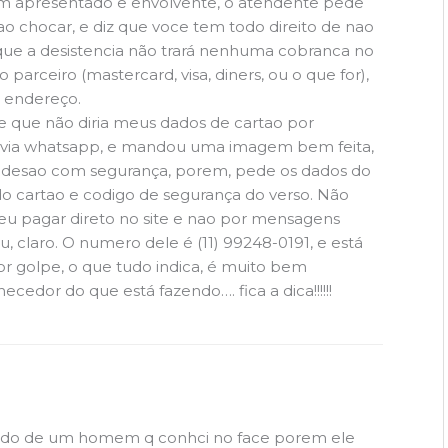
bem apresentado e envolvente, o atendente pede
ao chocar, e diz que voce tem todo direito de nao
que a desistencia não trará nenhuma cobranca no
parceiro (mastercard, visa, diners, ou o que for),
u endereço.
e que não diria meus dados de cartao por
so via whatsapp, e mandou uma imagem bem feita,
 adesao com segurança, porem, pede os dados do
o cartao e codigo de segurança do verso. Não
a eu pagar direto no site e nao por mensagens
 claro. O numero dele é (11) 99248-0191, e está
or golpe, o que tudo indica, é muito bem
cedor do que está fazendo…. fica a dica!!!!!!
dido de um homem q conhci no face porem ele