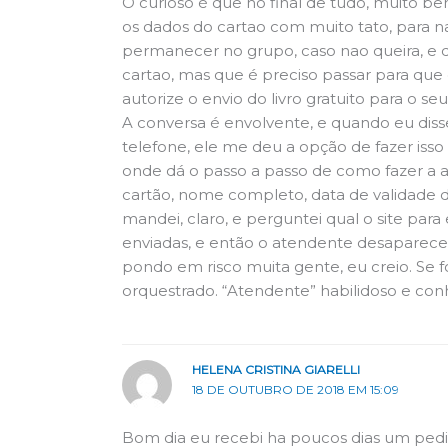
O curioso é que no final de tudo, muito 
os dados do cartao com muito tato, para n
permanecer no grupo, caso nao queira, e 
cartao, mas que é preciso passar para que o 
autorize o envio do livro gratuito para o se
A conversa é envolvente, e quando eu diss
telefone, ele me deu a opção de fazer is
onde dá o passo a passo de como fazer a
cartão, nome completo, data de validade d
mandei, claro, e perguntei qual o site par
enviadas, e então o atendente desapareceu,
pondo em risco muita gente, eu creio. Se f
orquestrado. “Atendente” habilidoso e conhe
HELENA CRISTINA GIARELLI
18 DE OUTUBRO DE 2018 EM 15:09
Bom dia eu recebi ha poucos dias um pe