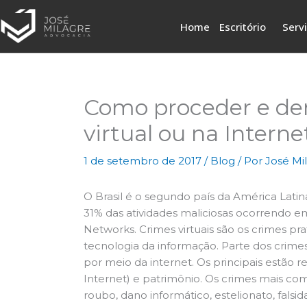
Ir
para
Home
Escritório
Serv
o
conteúdo
Como proceder e de
virtual ou na Interne
1 de setembro de 2017
/
Blog
/ Por
José Mi
O Brasil é o segundo país da América Lati
31% das atividades maliciosas ocorrendo e
Networks. Crimes virtuais são os crimes pr
tecnologia da informação. Parte dos crim
por meio da internet. Os principais estão r
Internet) e patrimônio. Os crimes mais com
roubo, dano informático, estelionato, fals