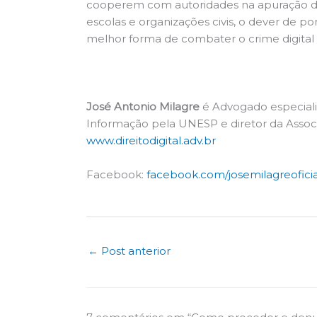
cooperem com autoridades na apuração de 
escolas e organizações civis, o dever de 
melhor forma de combater o crime digital 
José Antonio Milagre
é Advogado especialis
Informação pela UNESP e diretor da Assoc
www.direitodigital.adv.br
Facebook:
facebook.com/josemilagreoficia
←
Post anterior