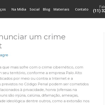
Fal
iços
Na Mídia
Social
Blog
Materiais
Contato
(11) 
nunciar um crime
t
lagre
na que mais sofre com o crime cibernético, com
m seu território, conforme a empresa Palo Alto
aticados por meio ou contra a Internet e a
es previstos no Código Penal podem ser cometidos
elacionados à privacidade, honra (ofensas na
uns são injúria, calúnia, difamação, ameaças,
idade ideológica dentre outros, como a extorsão nos